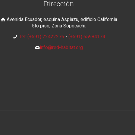
Dirección
Avenida Ecuador, esquina Aspiazu, edificio California
5to piso, Zona Sopocachi.
Tel: (+591) 22422276
-
(+591) 65984174
info@red-habitat.org