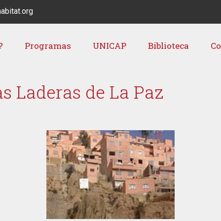
abitat.org
?
Programas
UNICAP
Biblioteca
Co
as Laderas de La Paz