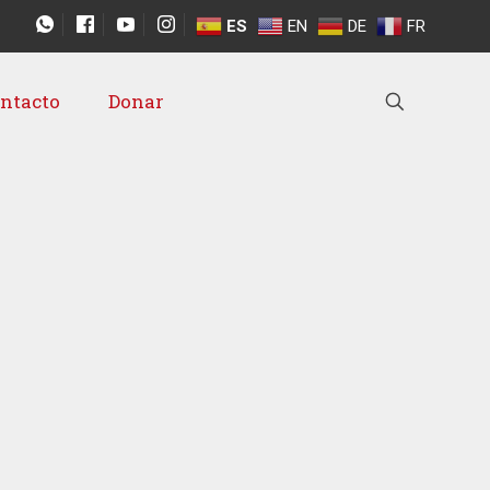
ES
EN
DE
FR
ntacto
Donar