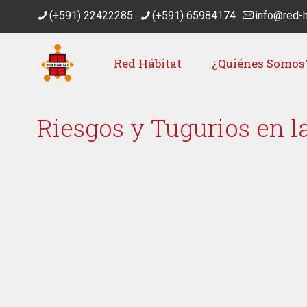
(+591) 22422285
(+591) 65984174
info@red-h
Red Hábitat
¿Quiénes Somos
Riesgos y Tugurios en l