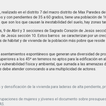
realizado en el distrito 7 del macro distrito de Max Paredes del
s y con pendientes de 35 a 60 grados, tiene una población de 16
, que son los que causan la inestabilidad del suelo, hay zonas t
 9 de Abril y 3 secciones de Sagrado Corazón de Jesús sección 6
e Jesús sección 10. Estos barrios se caracterizan por un crecie
es de hábitat y de vivienda de la población más pobre que reside
e asentamientos espontáneos que generan una diversidad de prob
eriores a los 45º en terrenos no aptos para la edificación en al
na vulnerabilidad física y ambiental, que sumada a las amenazas 
e debe atender convocando a una multiplicidad de actores.
y densificación de la vivienda para laderas de alta pendiente, p
agrupaciones de mujeres y jóvenes el documento sobre presupuest
AS.