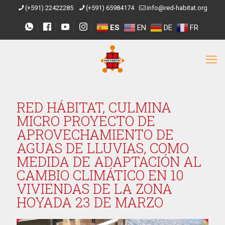
(+591) 22422285
(+591) 65984174
info@red-habitat.org
ES
EN
DE
FR
RED HÁBITAT, CULMINA
MICRO PROYECTO DE
APROVECHAMIENTO DE
AGUAS DE LLUVIAS, COMO
MEDIDA DE ADAPTACIÓN AL
CAMBIO CLIMÁTICO EN 10
VIVIENDAS DE LA ZONA
HOYADA 23 DE MARZO