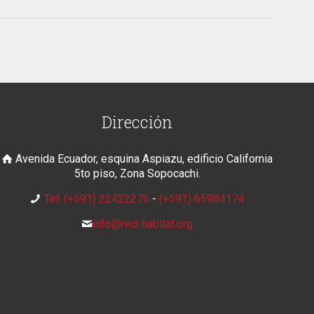
Dirección
Avenida Ecuador, esquina Aspiazu, edificio California
5to piso, Zona Sopocachi.
Tel: (+591) 22422276
-
(+591) 65984174
info@red-habitat.org