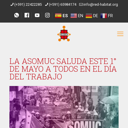
(+591) 22422285
(+591) 65984174
info@red-habitat.org
ES
EN
DE
FR
LA ASOMUC SALUDA ESTE 1°
DE MAYO A TODOS EN EL DÍA
DEL TRABAJO