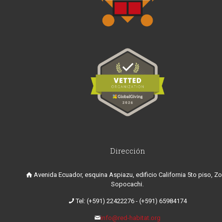
Dirección
Avenida Ecuador, esquina Aspiazu, edificio California 5to piso, Z
Sopocachi.
Tel: (+591) 22422276
-
(+591) 65984174
info@red-habitat.org