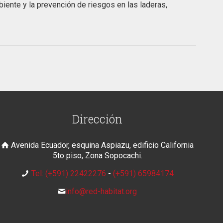
ente y la prevención de riesgos en las laderas,
Dirección
Avenida Ecuador, esquina Aspiazu, edificio California
5to piso, Zona Sopocachi.
Tel: (+591) 22422276
-
(+591) 65984174
info@red-habitat.org