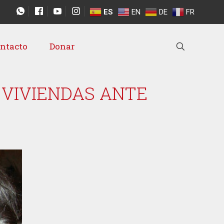
ES
EN
DE
FR
ntacto
Donar
 VIVIENDAS ANTE