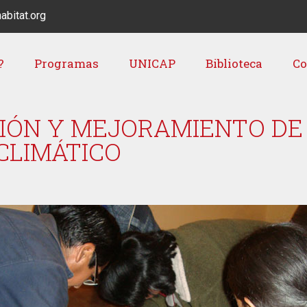
abitat.org
?
Programas
UNICAP
Biblioteca
Co
IÓN Y MEJORAMIENTO DE
CLIMÁTICO