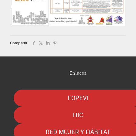
Compartir
Enlaces
FOPEVI
HIC
RED MUJER Y HÁBITAT