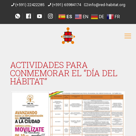
(+591) 22422285
(+591) 65984174
info@red-habitat.org
ES
EN
DE
FR
ACTIVIDADES PARA
CONMEMORAR EL “DÍA DEL
HÁBITAT”