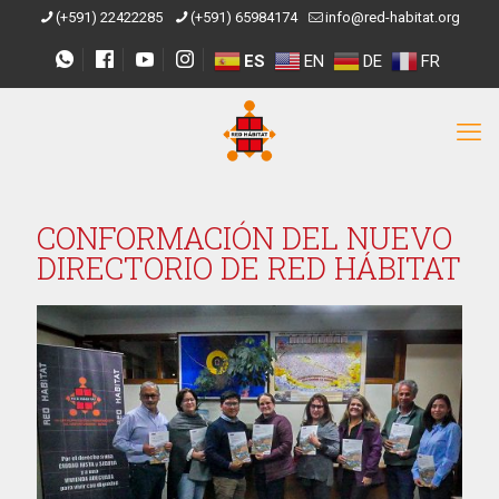
(+591) 22422285
(+591) 65984174
info@red-habitat.org
ES
EN
DE
FR
CONFORMACIÓN DEL NUEVO
DIRECTORIO DE RED HÁBITAT