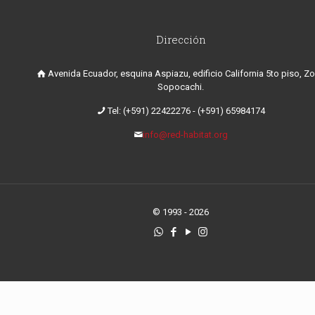
Dirección
Avenida Ecuador, esquina Aspiazu, edificio California 5to piso, Z
Sopocachi.
Tel: (+591) 22422276
-
(+591) 65984174
info@red-habitat.org
© 1993 - 2026